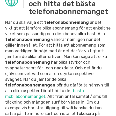
och hitta det bästa
telefonabonnemanget
När du ska välja ett
telefonabonnemang
är det
viktigt att jämföra olika abonnemang för att enkelt se
vilket som passar dig och dina behov allra bäst. Alla
telefonabonnemang
varierar nämligen när det
gäller innehållet. För att hitta ett abonnemang som
man verkligen är nöjd med är det därför viktigt att
jämföra de olika alternativen. Man kan säga att olika
telefonabonnemang
har olika styrkor och
svagheter samt för- och nackdelar. Och det är du
själv som vet vad som är en styrka respektive
svaghet. När du jämför de olika
telefonabonnemangen
bör du därför ta hänsyn till
alla olika aspekter för att hitta det
bästa
mobilabonnemanget
. Allt från antal samtal / sms till
täckning och mängden surf bör vägas in. Om du
exempelvis har stor tillgång till wifi kanske du kan
satsa på lite mindre surf och istället fokusera på