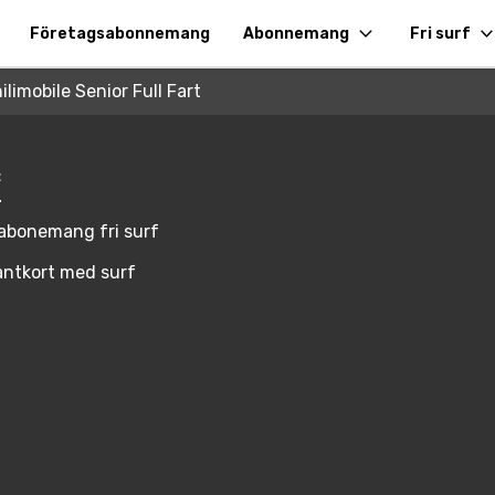
Företagsabonnemang
Abonnemang
Fri surf
ilimobile Senior Full Fart
F
abonemang fri surf
ntkort med surf