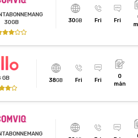
NTABONNEMANG
30
Fri
Fri
GB
30GB
m
0
8 GB
38
Fri
Fri
GB
mån
NTABONNEMANG