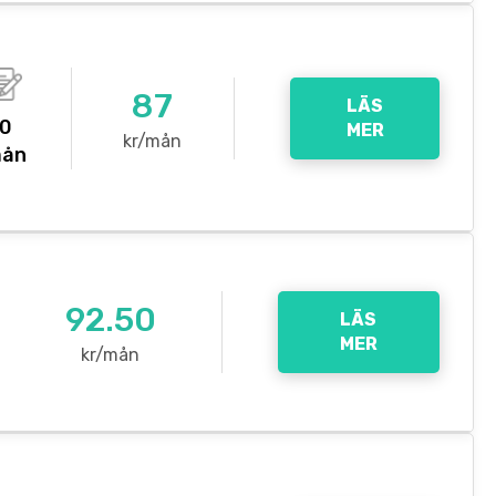
87
LÄS
0
MER
kr/mån
ån
92.50
LÄS
MER
kr/mån