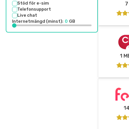
Stöd för e-sim
7
Telefonsupport
Live chat
Internetmängd (minst):
0
GB
1 M
1