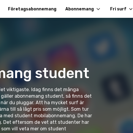
Företagsabonnemang
Abonnemang
Fri surf
mang student
det viktigaste. Idag finns det många
 gäller abonnemang student, så finns det
när du pluggar. Att ha mycket surf är
na till så lågt pris som möjligt. Som tur
tta med student mobilabonnemang. De har
 Det eftersom de vet att studenter har
som vill veta mer om student