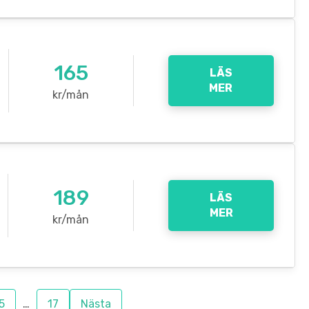
165
LÄS
MER
kr/mån
189
LÄS
MER
kr/mån
5
…
17
Nästa