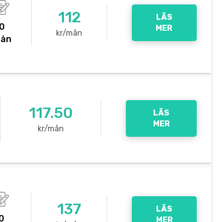
112
LÄS
0
MER
kr/mån
ån
117.50
LÄS
MER
kr/mån
137
LÄS
0
MER