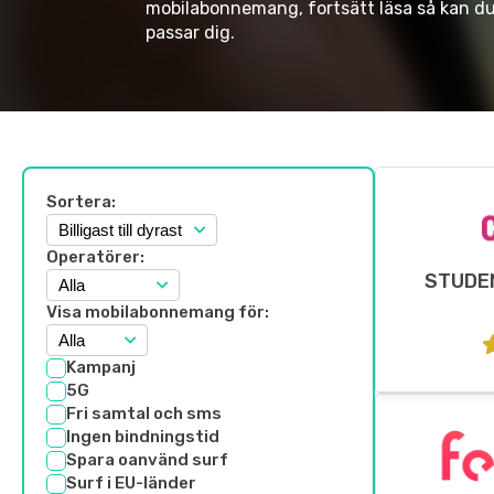
mobilabonnemang, fortsätt läsa så kan 
passar dig.
Sortera:
Operatörer:
STUDE
Visa mobilabonnemang för:
Kampanj
5G
Fri samtal och sms
Ingen bindningstid
Spara oanvänd surf
Surf i EU-länder