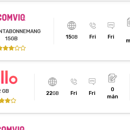
NTABONNEMANG
15
Fri
Fri
GB
15GB
m
0
2 GB
22
Fri
Fri
GB
mån