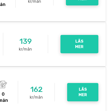
kr/mån
ån
139
LÄS
MER
kr/mån
162
LÄS
0
MER
kr/mån
mån