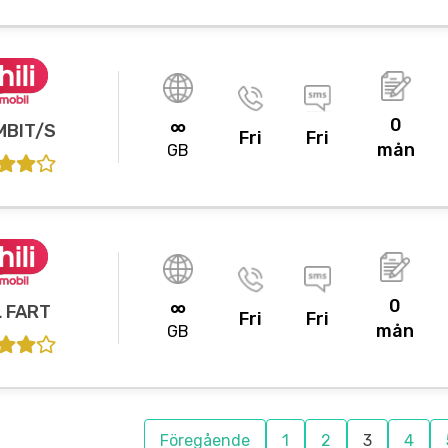
0
∞
MBIT/S
Fri
Fri
mån
GB
0
∞
L FART
Fri
Fri
mån
GB
Föregående
1
2
3
4