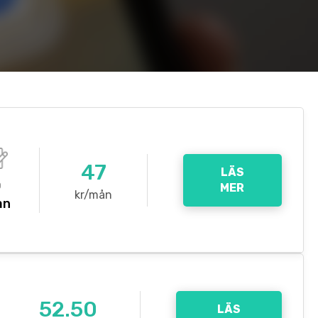
47
LÄS
0
MER
kr/mån
ån
52.50
LÄS