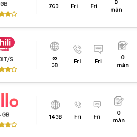
0
 GB
7
Fri
Fri
GB
mån
0
∞
BIT/S
Fri
Fri
mån
GB
0
4 GB
14
Fri
Fri
GB
mån