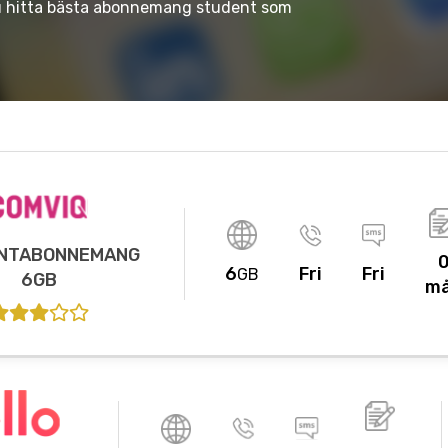
du hitta bästa abonnemang student som
NTABONNEMANG
6
Fri
Fri
GB
6GB
m