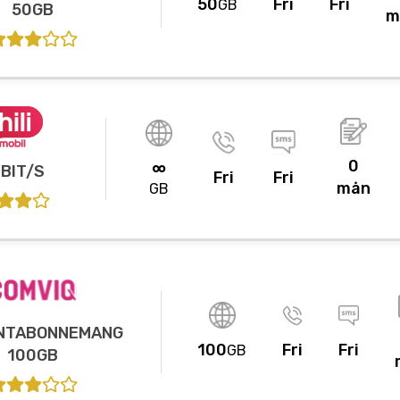
50
Fri
Fri
GB
50GB
m
0
∞
MBIT/S
Fri
Fri
mån
GB
NTABONNEMANG
100
Fri
Fri
GB
100GB