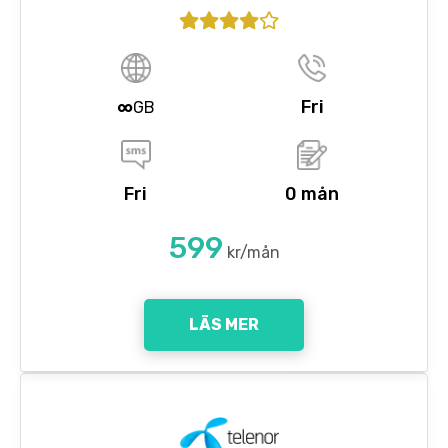
∞
Fri
GB
Fri
0 mån
599
kr/mån
LÄS MER