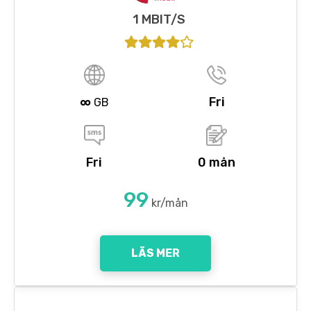
1 MBIT/S
∞
Fri
GB
Fri
0 mån
99
kr/mån
LÄS MER