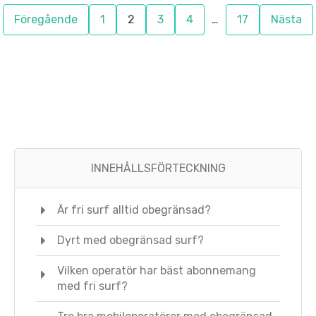
Föregående
1
2
3
4
…
17
Nästa
INNEHÅLLSFÖRTECKNING
Är fri surf alltid obegränsad?
Dyrt med obegränsad surf?
Vilken operatör har bäst abonnemang
med fri surf?