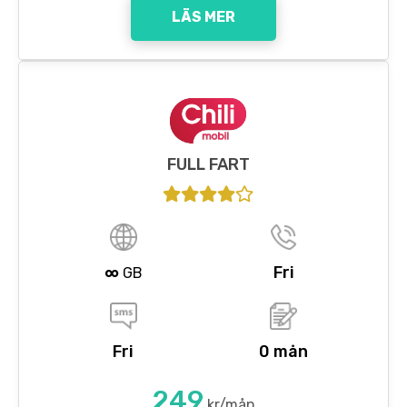
LÄS MER
FULL FART
∞
Fri
GB
Fri
0 mån
249
kr/mån