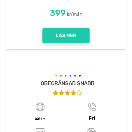
399
kr/mån
LÄS MER
OBEGRÄNSAD SNABB
∞
Fri
GB