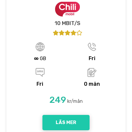
10 MBIT/S
∞
Fri
GB
Fri
0 mån
249
kr/mån
LÄS MER