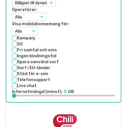
Operatörer:
Visa mobilabonnemang för:
Kampanj
5G
Fri samtal och sms
Ingen bindningstid
Spara oanvänd surf
Surf i EU-länder
Stöd för e-sim
Telefonsupport
Live chat
Internetmängd (minst):
0
GB