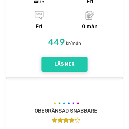
∞
Fri
GB
Fri
0 mån
449
kr/mån
LÄS MER
OBEGRÄNSAD SNABBARE