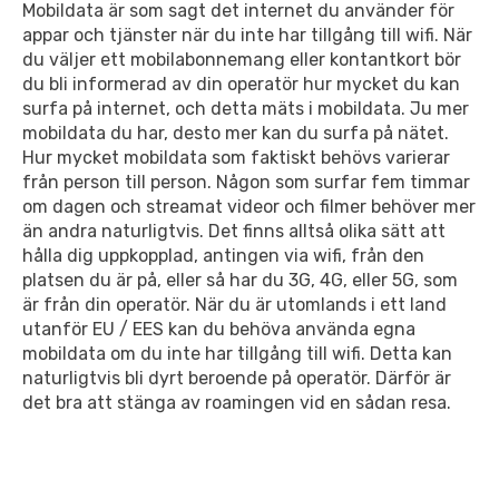
Mobildata är som sagt det internet du använder för
appar och tjänster när du inte har tillgång till wifi. När
du väljer ett mobilabonnemang eller kontantkort bör
du bli informerad av din operatör hur mycket du kan
surfa på internet, och detta mäts i mobildata. Ju mer
mobildata du har, desto mer kan du surfa på nätet.
Hur mycket mobildata som faktiskt behövs varierar
från person till person. Någon som surfar fem timmar
om dagen och streamat videor och filmer behöver mer
än andra naturligtvis. Det finns alltså olika sätt att
hålla dig uppkopplad, antingen via wifi, från den
platsen du är på, eller så har du 3G, 4G, eller 5G, som
är från din operatör. När du är utomlands i ett land
utanför EU / EES kan du behöva använda egna
mobildata om du inte har tillgång till wifi. Detta kan
naturligtvis bli dyrt beroende på operatör. Därför är
det bra att stänga av roamingen vid en sådan resa.