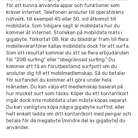
för att kunna använda appar och funktioner som
kräver internet. Telefonen ansluter till operatörens
nätverk, till exempel 4G eller 5G, vid åtkomst till
mobildata. Som tidigare sagt är mobildata hur du
kommer åt internet. Storleken på mobildata mäts i
gigabyte, förkortat GB. När du bläddrar fram till flera
mobilleverantörer kallas mobildata dock för att surfa.
Som ett resultat kommer du att se flera erbjudanden
för "2GB surfing" eller "obegränsad surfing." Du
kommer att få en förutbestämd surfpott om du
ansluter dig till ett mobilmedlemskap. Så du betalar
för surfandet du kommer att göra under hela
månaden. Du kan välja ett medlemskap baserat på
hur mycket surf som täcks. Köper du ett kontantkort
ingår dock inte mobildata utan måste köpas separat.
Du kan vanligtvis köpa några gigabyte surftid, eller
helt enkelt ladda om ditt kontantkort med pengar och
betala för de megabyte (mindre del av gigabyte) du
använder.